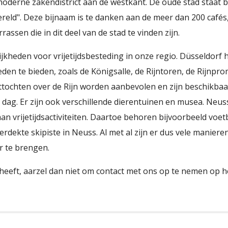
oderne zakendistrict aan de westkant. De oude stad staat b
ereld". Deze bijnaam is te danken aan de meer dan 200 cafés,
rassen die in dit deel van de stad te vinden zijn.
lijkheden voor vrijetijdsbesteding in onze regio. Düsseldorf 
en te bieden, zoals de Königsalle, de Rijntoren, de Rijnpr
tochten over de Rijn worden aanbevolen en zijn beschikbaar
de dag. Er zijn ook verschillende dierentuinen en musea. Neu
an vrijetijdsactiviteiten. Daartoe behoren bijvoorbeeld voet
erdekte skipiste in Neuss. Al met al zijn er dus vele manieren
r te brengen.
heeft, aarzel dan niet om contact met ons op te nemen op h