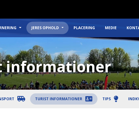
RNERING
JERES OPHOLD
PLACERING
MEDIE
KONT
t informationer
NSPORT
TURIST INFORMATIONER
TIPS
INDK