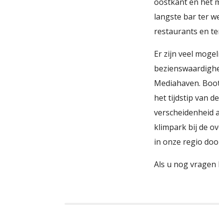
oostkant en het m
langste bar ter w
restaurants en ter
Er zijn veel moge
bezienswaardighed
Mediahaven. Boot
het tijdstip van 
verscheidenheid a
klimpark bij de ov
in onze regio doo
Als u nog vragen 