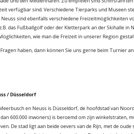
de und den Medienhafen. Zu empfelen sind Schiffsfahrten 
zeit verfügbar sind. Verschiedene Tierparks und Museen st
 Neuss sind ebenfalls verschiedene Freizeitmöglichkeiten 
z.B. das Fußballgolf oder der Kletterpark an der Skihalle in
e Möglichkeiten, wie man die Freizeit in unserer Region gesta
 Fragen haben, dann können Sie uns gerne beim Turnier an
ss / Düsseldorf
Meerbusch en Neuss is Düsseldorf, de hoofdstad van Noord
 dan 600.000 inwoners) is beroemd om zijn winkelstraten, 
ven. De stad ligt aan beide oevers van de Rijn, met de oude 