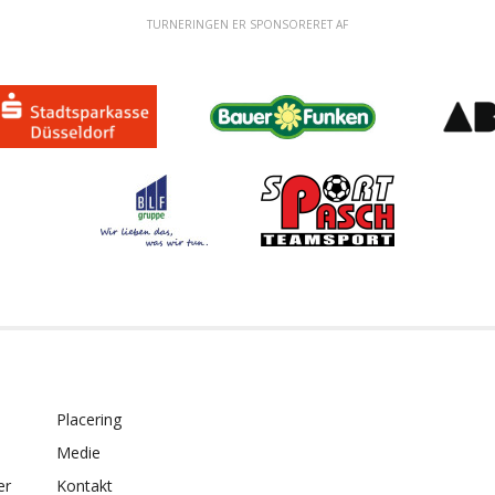
TURNERINGEN ER SPONSORERET AF
Placering
t
Medie
er
Kontakt