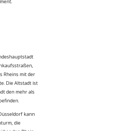
ament.
andeshauptstadt
inkaufsstraßen,
s Rheins mit der
. Die Altstadt ist
adt den mehr als
 befinden.
. Düsseldorf kann
nturm, die