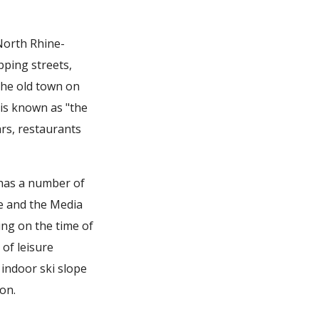
North Rhine-
pping streets,
the old town on
 is known as "the
ars, restaurants
 has a number of
de and the Media
ng on the time of
 of leisure
e indoor ski slope
ion.