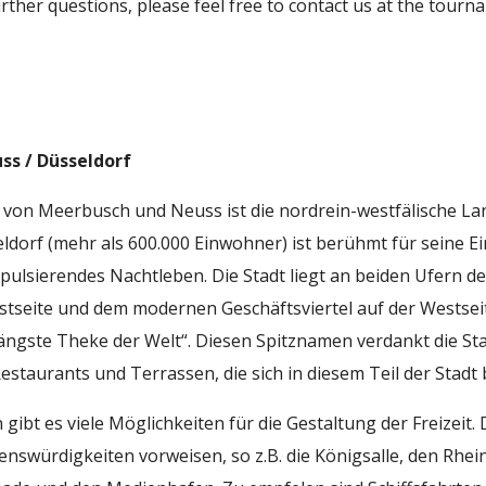
urther questions, please feel free to contact us at the tourn
ss / Düsseldorf
 von Meerbusch und Neuss ist die nordrein-westfälische L
ldorf (mehr als 600.000 Einwohner) ist berühmt für seine E
ulsierendes Nachtleben. Die Stadt liegt an beiden Ufern de
Ostseite und dem modernen Geschäftsviertel auf der Westseite
längste Theke der Welt“. Diesen Spitznamen verdankt die St
Restaurants und Terrassen, die sich in diesem Teil der Stadt
 gibt es viele Möglichkeiten für die Gestaltung der Freizeit
nswürdigkeiten vorweisen, so z.B. die Königsalle, den Rhei