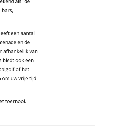
ekend als "de
 bars,
heeft een aantal
omenade en de
 afhankelijk van
ss biedt ook een
balgolf of het
 om uw vrije tijd
et toernooi.