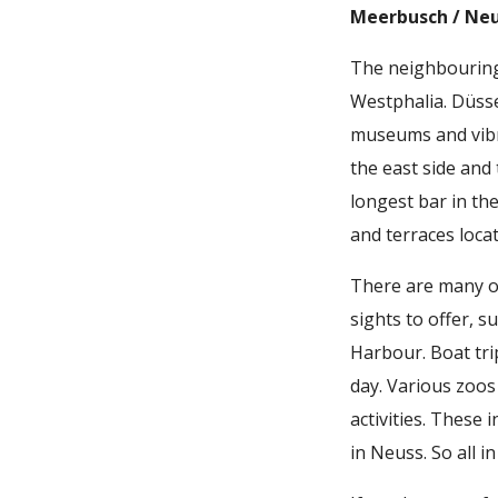
Meerbusch / Neu
The neighbouring 
Westphalia. Düsse
museums and vibra
the east side and
longest bar in th
and terraces locat
There are many op
sights to offer, 
Harbour. Boat tr
day. Various zoos
activities. These 
in Neuss. So all i