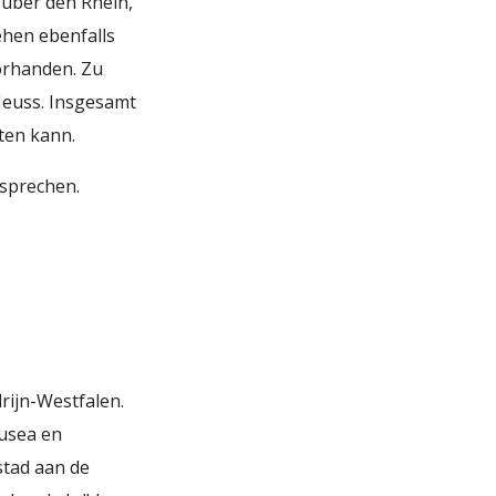
über den Rhein,
ehen ebenfalls
vorhanden. Zu
 Neuss. Insgesamt
lten kann.
sprechen.
rijn-Westfalen.
musea en
stad aan de