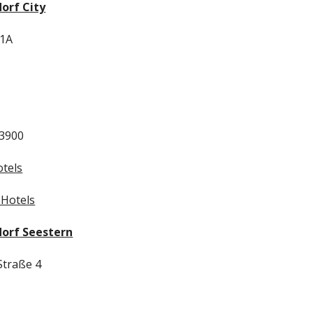
orf City
11A
03900
tels
Hotels
dorf Seestern
Straße 4