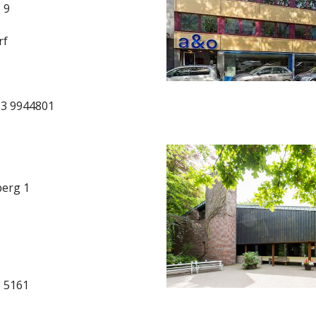
 9
rf
133 9944801
berg 1
3 5161