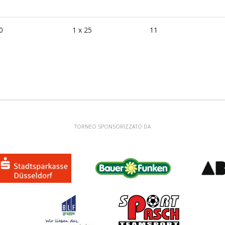
0
1 x 25
11
TORNEO SPONSORIZZATO DA