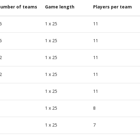
umber of teams
Game length
Players per team
6
1 x 25
11
6
1 x 25
11
2
1 x 25
11
2
1 x 25
11
1 x 25
11
1 x 25
8
1 x 25
7