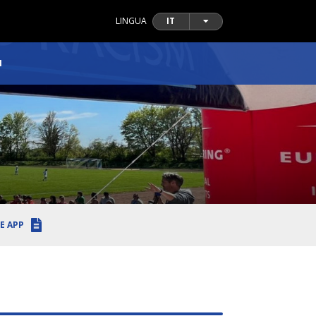
LINGUA
IT
I
E APP