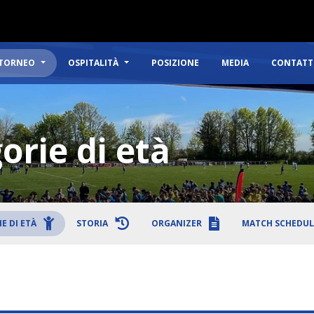
TORNEO
OSPITALITÀ
POSIZIONE
MEDIA
CONTATT
orie di età
E DI ETÀ
STORIA
ORGANIZER
MATCH SCHEDUL