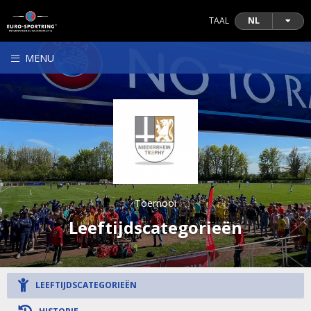
TAAL
NL
MENU
Toernooi
Leeftijdscategorieën
LEEFTIJDSCATEGORIEËN