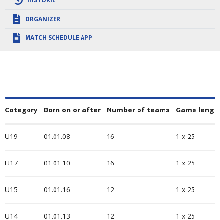
HISTORIE
ORGANIZER
MATCH SCHEDULE APP
Category
Born on or after
Number of teams
Game lengt
U19
01.01.08
16
1 x 25
U17
01.01.10
16
1 x 25
U15
01.01.16
12
1 x 25
U14
01.01.13
12
1 x 25