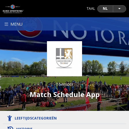
TAAL
NL
MENU
Toernooi
Match Schedule App
LEEFTIJDSCATEGORIEËN