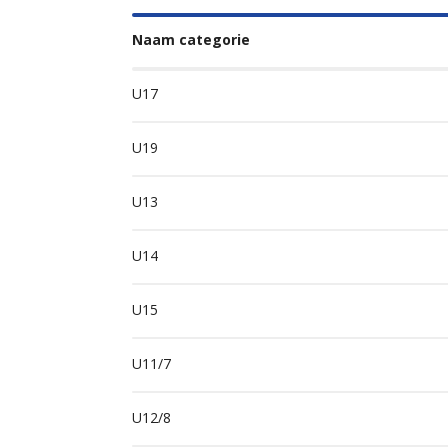
Naam categorie
U17
U19
U13
U14
U15
U11/7
U12/8