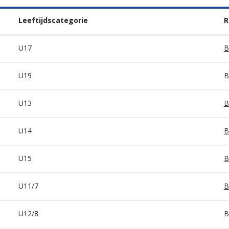
Leeftijdscategorie
R
U17
B
U19
B
U13
B
U14
B
U15
B
U11/7
B
U12/8
B