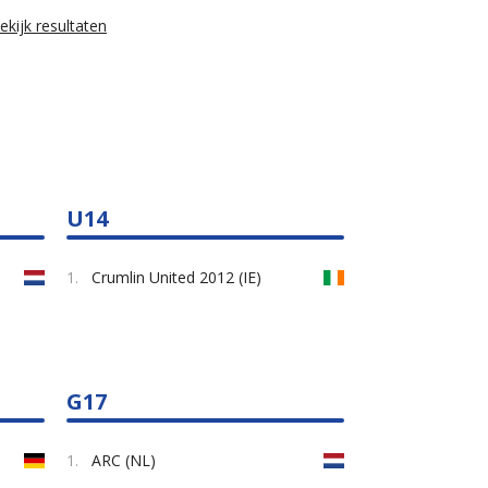
ekijk resultaten
U14
1.
Crumlin United 2012 (IE)
G17
1.
ARC (NL)