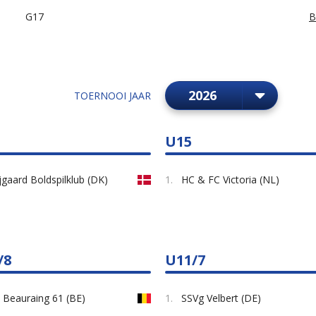
G17
B
TOERNOOI JAAR
U15
jgaard Boldspilklub (DK)
1.
HC & FC Victoria (NL)
/8
U11/7
 Beauraing 61 (BE)
1.
SSVg Velbert (DE)