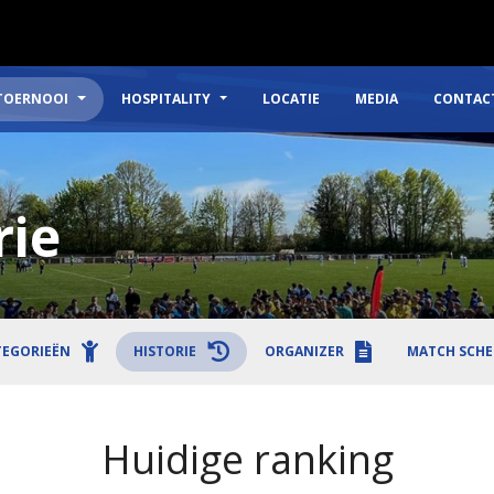
TOERNOOI
HOSPITALITY
LOCATIE
MEDIA
CONTAC
rie
TEGORIEËN
HISTORIE
ORGANIZER
MATCH SCHE
Huidige ranking