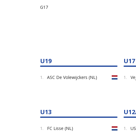
G17
U19
U17
1.
ASC De Volewijckers (NL)
1.
Ve
U13
U12
1.
FC Lisse (NL)
1.
US