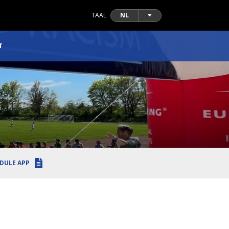
TAAL
NL
T
DULE APP